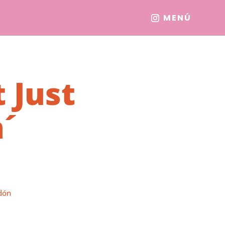
MENÚ
t Just
n´
dón